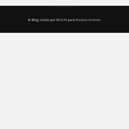
© Blog criado por
NEXUN
para
Realiza Imóveis
.